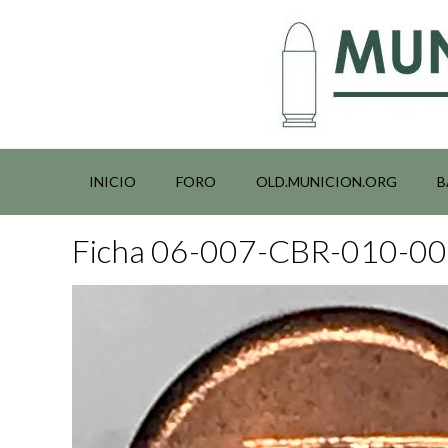
Saltar
al
contenido
INICIO
FORO
OLD.MUNICION.ORG
B
Ficha 06-007-CBR-010-0