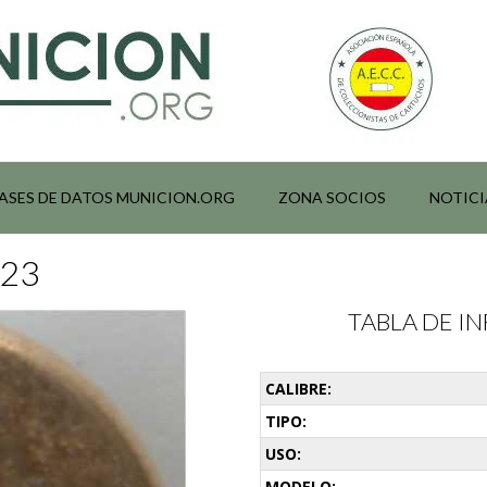
ASES DE DATOS MUNICION.ORG
ZONA SOCIOS
NOTICI
023
TABLA DE 
CALIBRE:
TIPO:
USO:
MODELO: