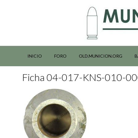
Saltar
al
contenido
INICIO
FORO
OLD.MUNICION.ORG
B
Ficha 04-017-KNS-010-0