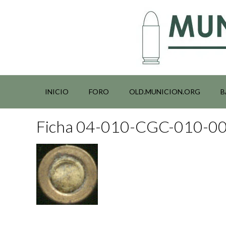
Saltar
al
contenido
INICIO
FORO
OLD.MUNICION.ORG
B
Ficha 04-010-CGC-010-0