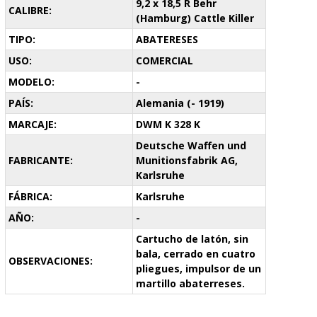
9,2 x 18,5 R Behr
CALIBRE:
(Hamburg) Cattle Killer
TIPO:
ABATERESES
USO:
COMERCIAL
MODELO:
-
PAÍS:
Alemania (- 1919)
MARCAJE:
DWM K 328 K
Deutsche Waffen und
FABRICANTE:
Munitionsfabrik AG,
Karlsruhe
FÁBRICA:
Karlsruhe
AÑO:
-
Cartucho de latón, sin
bala, cerrado en cuatro
OBSERVACIONES:
pliegues, impulsor de un
martillo abaterreses.