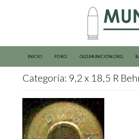
Saltar
al
contenido
INICIO
FORO
OLD.MUNICION.ORG
B
Categoría:
9,2 x 18,5 R Beh