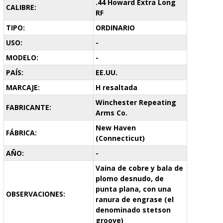
.44 Howard Extra Long
CALIBRE:
RF
TIPO:
ORDINARIO
USO:
-
MODELO:
-
PAÍS:
EE.UU.
MARCAJE:
H resaltada
Winchester Repeating
FABRICANTE:
Arms Co.
New Haven
FÁBRICA:
(Connecticut)
AÑO:
-
Vaina de cobre y bala de
plomo desnudo, de
punta plana, con una
OBSERVACIONES:
ranura de engrase (el
denominado stetson
groove)