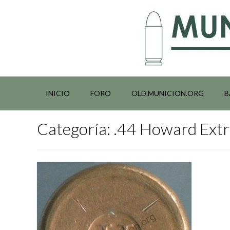
Saltar
al
contenido
INICIO
FORO
OLD.MUNICION.ORG
B
Categoría:
.44 Howard Extr