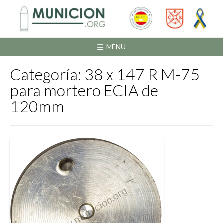
Saltar
al
contenido
MENU
Categoría:
38 x 147 R M-75
para mortero ECIA de
120mm