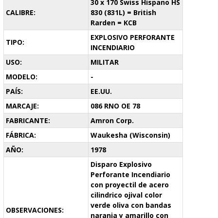
30 x 170 Swiss Hispano HS
CALIBRE:
830 (831L) = British
Rarden = KCB
EXPLOSIVO PERFORANTE
TIPO:
INCENDIARIO
USO:
MILITAR
MODELO:
-
PAÍS:
EE.UU.
MARCAJE:
086 RNO OE 78
FABRICANTE:
Amron Corp.
FÁBRICA:
Waukesha (Wisconsin)
AÑO:
1978
Disparo Explosivo
Perforante Incendiario
con proyectil de acero
cilindrico ojival color
verde oliva con bandas
OBSERVACIONES:
naranja y amarillo con