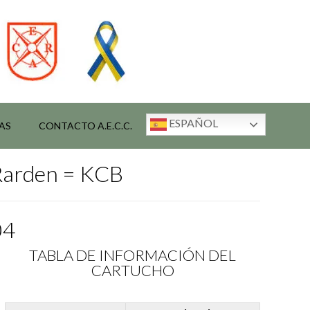
ESPAÑOL
AS
CONTACTO A.E.C.C.
 Rarden = KCB
04
TABLA DE INFORMACIÓN DEL
CARTUCHO