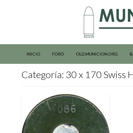
Saltar
al
contenido
INICIO
FORO
OLD.MUNICION.ORG
B
Categoría:
30 x 170 Swiss 