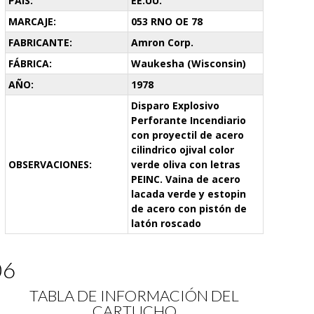
PAÍS:
EE.UU.
MARCAJE:
053 RNO OE 78
FABRICANTE:
Amron Corp.
FÁBRICA:
Waukesha (Wisconsin)
AÑO:
1978
Disparo Explosivo
Perforante Incendiario
con proyectil de acero
cilindrico ojival color
OBSERVACIONES:
verde oliva con letras
PEINC. Vaina de acero
lacada verde y estopin
de acero con pistón de
latón roscado
06
TABLA DE INFORMACIÓN DEL
CARTUCHO