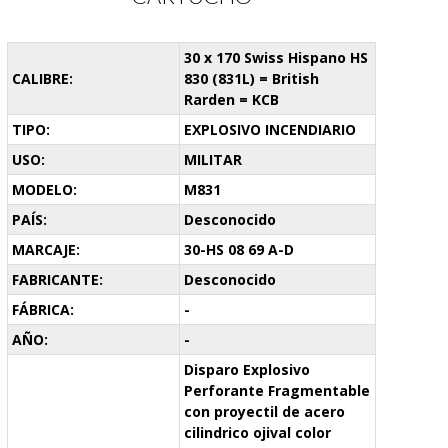
30 x 170 Swiss Hispano HS
CALIBRE:
830 (831L) = British
Rarden = KCB
TIPO:
EXPLOSIVO INCENDIARIO
USO:
MILITAR
MODELO:
M831
PAÍS:
Desconocido
MARCAJE:
30-HS 08 69 A-D
FABRICANTE:
Desconocido
FÁBRICA:
-
AÑO:
-
Disparo Explosivo
Perforante Fragmentable
con proyectil de acero
cilindrico ojival color