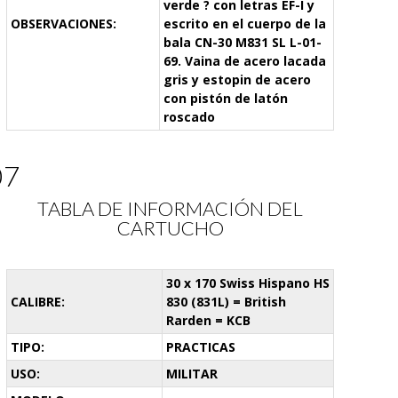
verde ? con letras EF-I y
OBSERVACIONES:
escrito en el cuerpo de la
bala CN-30 M831 SL L-01-
69. Vaina de acero lacada
gris y estopin de acero
con pistón de latón
roscado
07
TABLA DE INFORMACIÓN DEL
CARTUCHO
30 x 170 Swiss Hispano HS
CALIBRE:
830 (831L) = British
Rarden = KCB
TIPO:
PRACTICAS
USO:
MILITAR