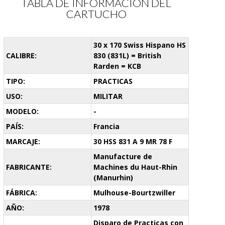
TABLA DE INFORMACIÓN DEL
CARTUCHO
30 x 170 Swiss Hispano HS
CALIBRE:
830 (831L) = British
Rarden = KCB
TIPO:
PRACTICAS
USO:
MILITAR
MODELO:
-
PAÍS:
Francia
MARCAJE:
30 HSS 831 A 9 MR 78 F
Manufacture de
FABRICANTE:
Machines du Haut-Rhin
(Manurhin)
FÁBRICA:
Mulhouse-Bourtzwiller
AÑO:
1978
Disparo de Practicas con