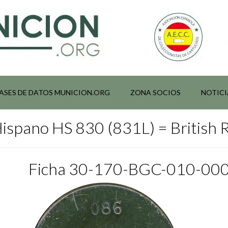
ASES DE DATOS MUNICION.ORG
ZONA SOCIOS
NOTICI
Hispano HS 830 (831L) = British
Ficha 30-170-BGC-010-00