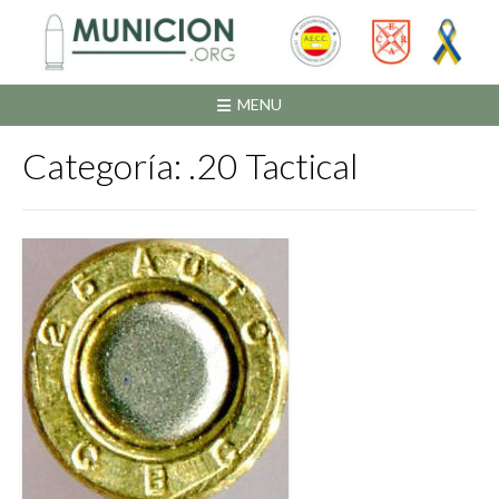
Saltar
al
contenido
MENU
Categoría:
.20 Tactical