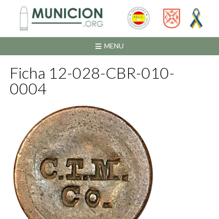
Saltar
al
contenido
MENU
Ficha 12-028-CBR-010-
0004