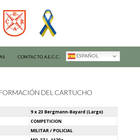
ESPAÑOL
AS
CONTACTO A.E.C.C.
INFORMACIÓN DEL CARTUCHO
9 x 23 Bergmann-Bayard (Largo)
COMPETICION
MILITAR / POLICIAL
MO-37 L-1120a