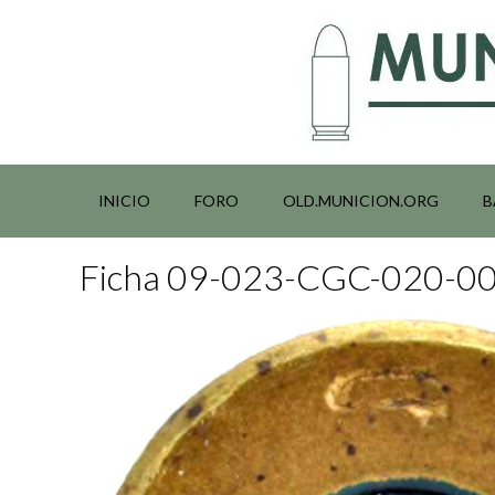
Saltar
al
contenido
INICIO
FORO
OLD.MUNICION.ORG
B
Ficha 09-023-CGC-020-0