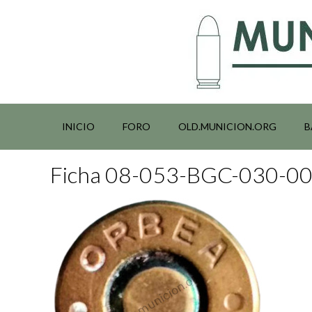
Saltar
al
contenido
INICIO
FORO
OLD.MUNICION.ORG
B
Ficha 08-053-BGC-030-0