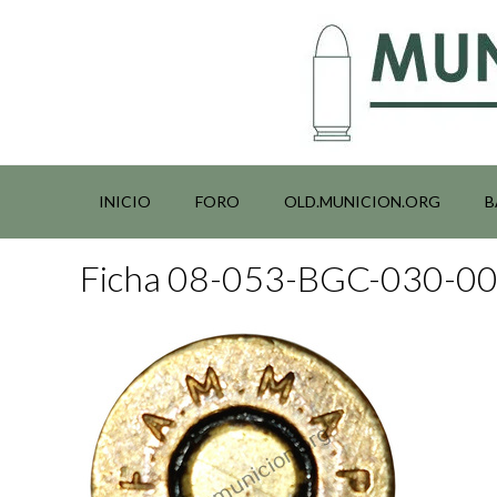
Saltar
al
contenido
INICIO
FORO
OLD.MUNICION.ORG
B
Ficha 08-053-BGC-030-0