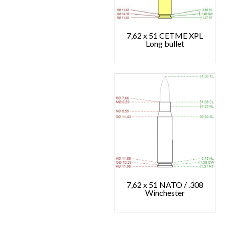
7,62 x 51 CETME XPL
Long bullet
7,62 x 51 NATO / .308
Winchester