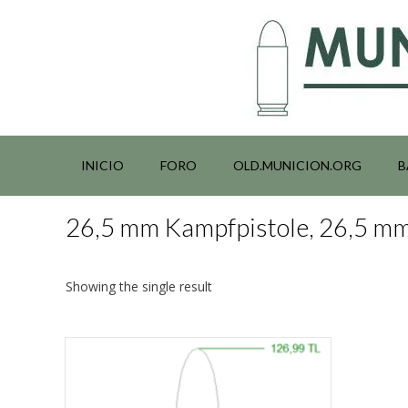
Saltar
al
contenido
INICIO
FORO
OLD.MUNICION.ORG
B
26,5 mm Kampfpistole, 26,5 mm 
Showing the single result