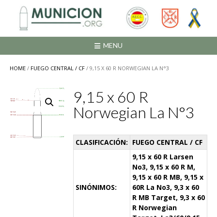
Saltar
al
contenido
MENU
HOME
/
FUEGO CENTRAL / CF
/ 9,15 X 60 R NORWEGIAN LA N°3
9,15 x 60 R
Norwegian La N°3
CLASIFICACIÓN:
FUEGO CENTRAL / CF
9,15 x 60 R Larsen
No3, 9,15 x 60 R M,
9,15 x 60 R MB, 9,15 x
SINÓNIMOS:
60R La No3, 9,3 x 60
R MB Target, 9,3 x 60
R Norwegian