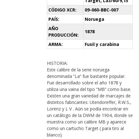
Target, La3/60/9,15
CÓDIGO XCR:
09-060-BBC-007
PAÍS:
Noruega
AÑO
1878
PRODUCCIÓN:
ARMA:
Fusil y carabina
HISTORIA:
Este calibre de la serie noruega
denominada “La” fue bastante popular.
Fue desarrollado sobre el año 1878 y
utiliza una vaina del tipo “MB” como base.
Existen una gran variedad de marcajes de
distintos fabricantes: Utendoreffer, R.W.S.,
Lorenz y L V . Aún se podía encontrar en
un catálogo de la DWM de 1904, donde se
muestra como un calibre MB y aparece
como un cartucho Target ( para tiro al
blanco).