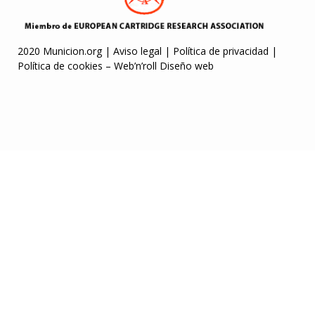
2020 Municion.org |
Aviso legal
|
Política de privacidad
|
Política de cookies
–
Web’n’roll Diseño web
Letmejerk.com
grandpashabet
Jojobet Giriş
Casibom
Jojobet
jojobet
jojo