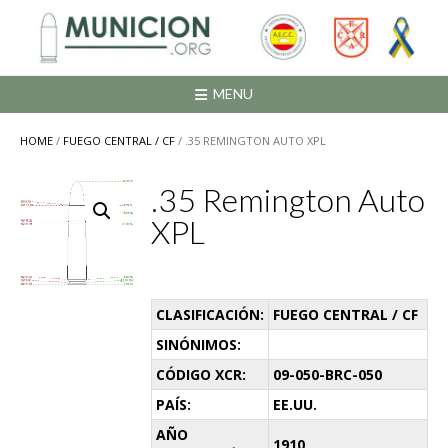
Saltar
al
contenido
MENU
HOME
/
FUEGO CENTRAL / CF
/ .35 REMINGTON AUTO XPL
.35 Remington Auto
XPL
CLASIFICACIÓN:
FUEGO CENTRAL / CF
SINÓNIMOS:
CÓDIGO XCR:
09-050-BRC-050
PAÍS:
EE.UU.
AÑO
1910