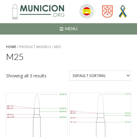
Saltar
al
contenido
MENU
HOME
/ PRODUCT MODELO / M25
M25
Showing all 3 results