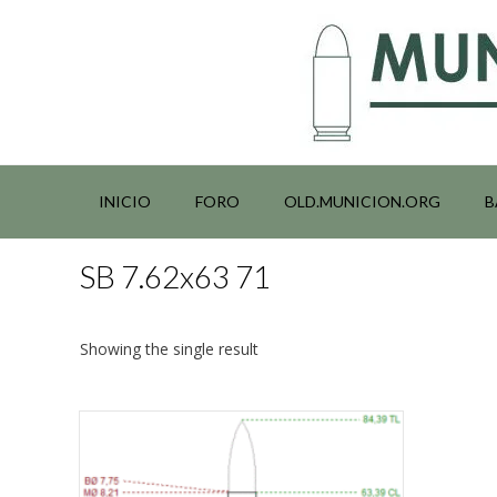
Saltar
al
contenido
INICIO
FORO
OLD.MUNICION.ORG
B
SB 7.62x63 71
Showing the single result