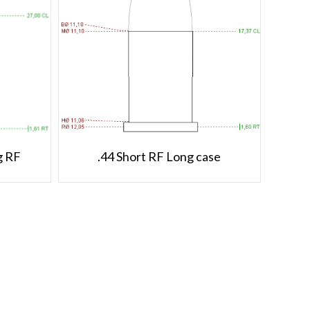
.44 Short RF Long case
g RF