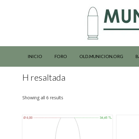
Saltar
al
contenido
INICIO
FORO
OLD.MUNICION.ORG
B
H resaltada
Showing all 6 results