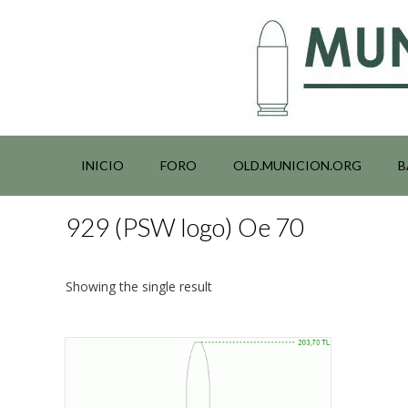
Saltar
al
contenido
INICIO
FORO
OLD.MUNICION.ORG
B
929 (PSW logo) Oe 70
Showing the single result