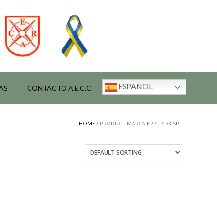
ESPAÑOL
AS
CONTACTO A.E.C.C.
HOME
/ PRODUCT MARCAJE / *--* 38 SPL