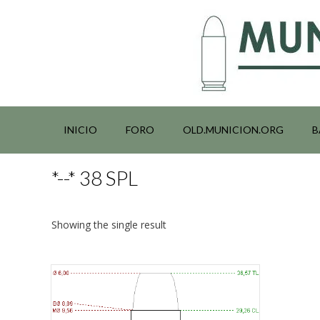
Saltar
al
contenido
INICIO
FORO
OLD.MUNICION.ORG
B
*--* 38 SPL
Showing the single result