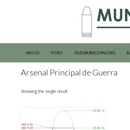
Saltar
al
contenido
INICIO
FORO
OLD.MUNICION.ORG
B
Arsenal Principal de Guerra
Showing the single result