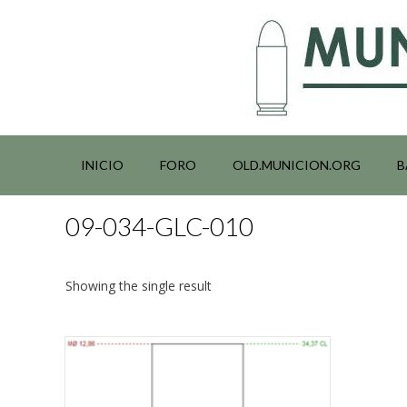
Saltar
al
contenido
INICIO
FORO
OLD.MUNICION.ORG
B
09-034-GLC-010
Showing the single result