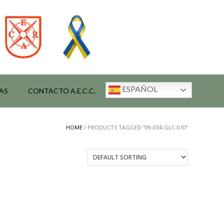
ESPAÑOL
AS
CONTACTO A.E.C.C.
HOME
/ PRODUCTS TAGGED “09-034-GLC-010”