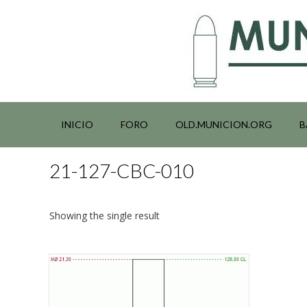
Saltar
al
contenido
INICIO
FORO
OLD.MUNICION.ORG
B
21-127-CBC-010
Showing the single result