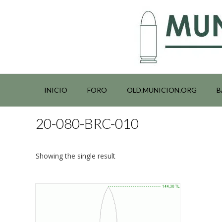
Saltar
al
contenido
INICIO
FORO
OLD.MUNICION.ORG
B
20-080-BRC-010
Showing the single result