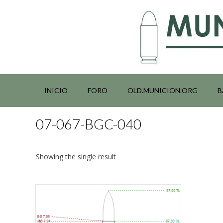
Saltar
al
contenido
INICIO
FORO
OLD.MUNICION.ORG
B
07-067-BGC-040
Showing the single result