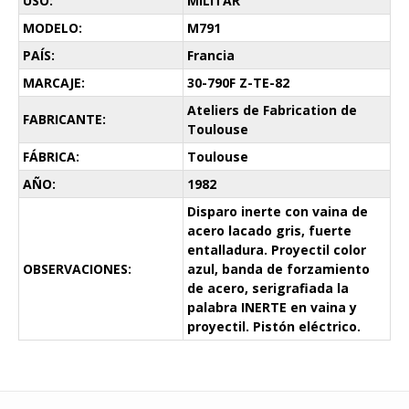
USO:
MILITAR
MODELO:
M791
PAÍS:
Francia
MARCAJE:
30-790F Z-TE-82
Ateliers de Fabrication de
FABRICANTE:
Toulouse
FÁBRICA:
Toulouse
AÑO:
1982
Disparo inerte con vaina de
acero lacado gris, fuerte
entalladura. Proyectil color
OBSERVACIONES:
azul, banda de forzamiento
de acero, serigrafiada la
palabra INERTE en vaina y
proyectil. Pistón eléctrico.