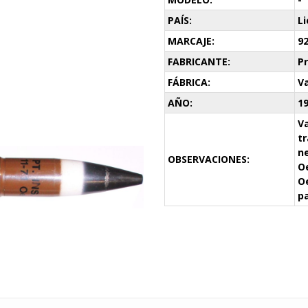
PAÍS:
L
MARCAJE:
9
FABRICANTE:
P
FÁBRICA:
V
AÑO:
1
Va
tr
ne
OBSERVACIONES:
Oe
Oe
p