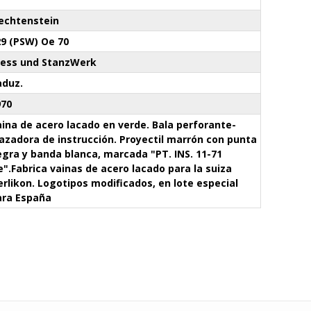
iechtenstein
29 (PSW) Oe 70
ress und StanzWerk
aduz.
970
ina de acero lacado en verde. Bala perforante-
azadora de instrucción. Proyectil marrón con punta
gra y banda blanca, marcada "PT. INS. 11-71
".Fabrica vainas de acero lacado para la suiza
rlikon. Logotipos modificados, en lote especial
ara España