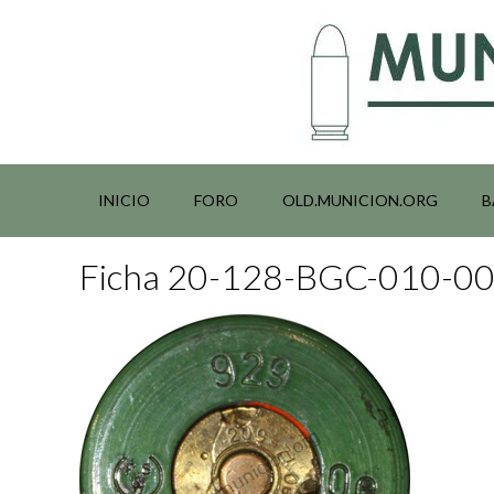
Saltar
al
contenido
INICIO
FORO
OLD.MUNICION.ORG
B
Ficha 20-128-BGC-010-0