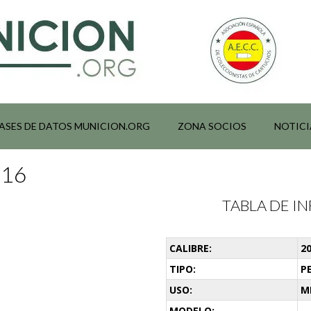
ASES DE DATOS MUNICION.ORG
ZONA SOCIOS
NOTICI
016
TABLA DE 
CALIBRE:
20
TIPO:
P
USO:
M
MODELO:
-