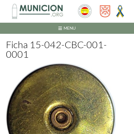
Saltar
al
contenido
MENU
Ficha 15-042-CBC-001-
0001