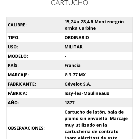
CARTUCHO
15,24 x 28,4 R Montenegrin
CALIBRE:
Krnka Carbine
TIPO:
ORDINARIO
USO:
MILITAR
MODELO:
-
PAÍS:
Francia
MARCAJE:
G 3 77 MX
FABRICANTE:
Gévelot S.A.
FÁBRICA:
Issy-les-Moulineaux
AÑO:
1877
Cartucho de latón, bala de
plomo sin envuelta. Marcaje
muy utilizado en la
OBSERVACIONES:
cartuchería de contrato
(para ejércitos) de esta