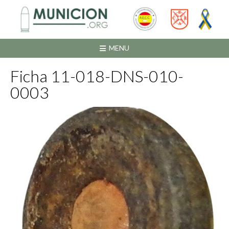
Saltar
al
contenido
MENU
Ficha 11-018-DNS-010-
0003