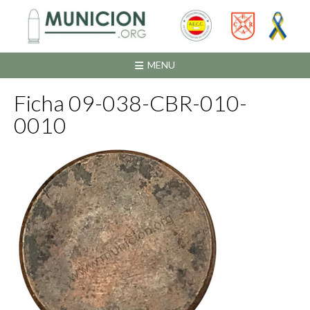
Saltar
al
contenido
MENU
Ficha 09-038-CBR-010-
0010