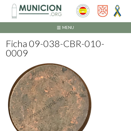
Saltar
al
contenido
MENU
Ficha 09-038-CBR-010-
0009