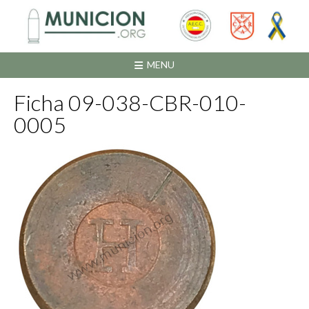
Saltar
al
contenido
MENU
Ficha 09-038-CBR-010-
0005