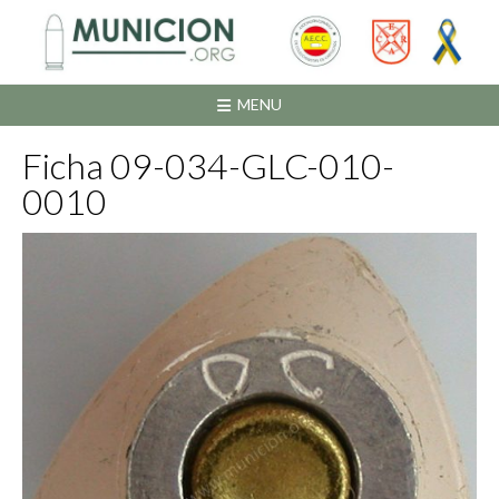
Saltar
al
contenido
MENU
Ficha 09-034-GLC-010-
0010