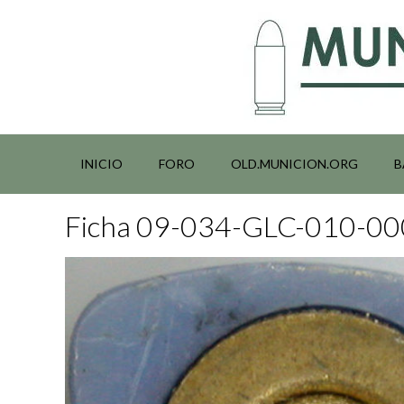
Saltar
al
contenido
INICIO
FORO
OLD.MUNICION.ORG
B
Ficha 09-034-GLC-010-0