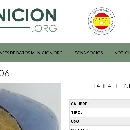
ASES DE DATOS MUNICION.ORG
ZONA SOCIOS
NOTICI
006
TABLA DE 
CALIBRE:
TIPO:
USO:
MODELO: