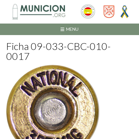
Saltar
al
contenido
MENU
Ficha 09-033-CBC-010-
0017