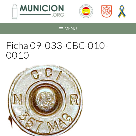
Saltar
al
contenido
MENU
Ficha 09-033-CBC-010-
0010