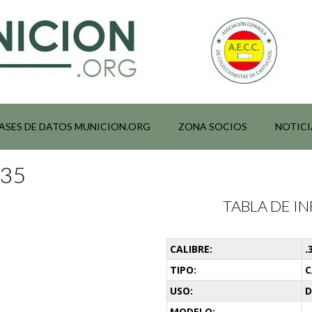
ASES DE DATOS MUNICION.ORG
ZONA SOCIOS
NOTICI
135
TABLA DE 
CALIBRE:
.
TIPO:
C
USO:
D
MODELO:
-