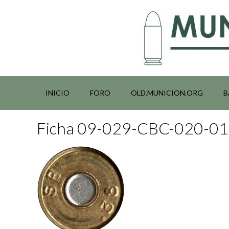
Saltar
al
contenido
INICIO
FORO
OLD.MUNICION.ORG
B
Ficha 09-029-CBC-020-0