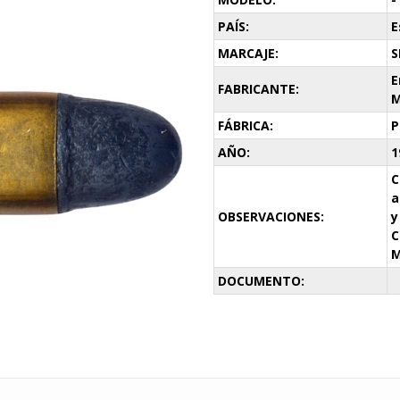
PAÍS:
E
MARCAJE:
S
E
FABRICANTE:
M
FÁBRICA:
P
AÑO:
1
C
a
OBSERVACIONES:
y
C
M
DOCUMENTO: