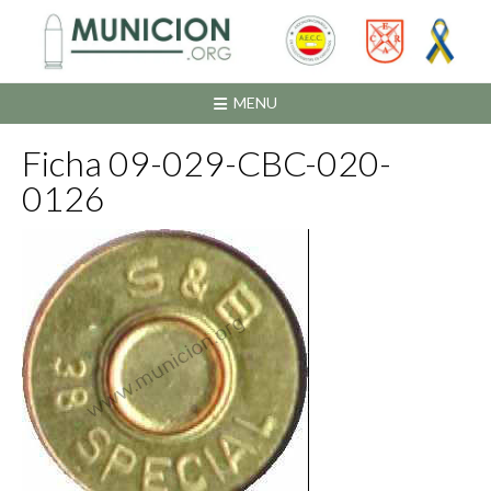
Saltar
al
contenido
MENU
Ficha 09-029-CBC-020-
0126