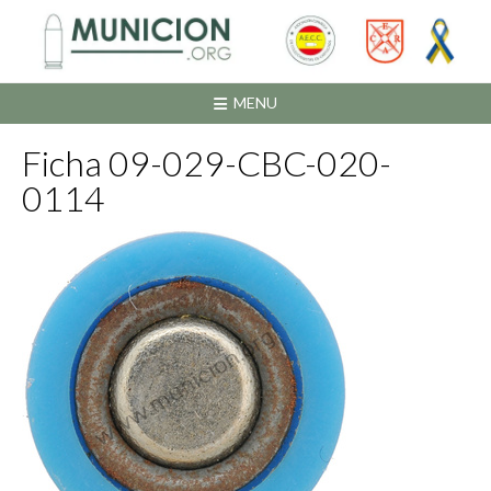
Saltar
al
contenido
MENU
Ficha 09-029-CBC-020-
0114