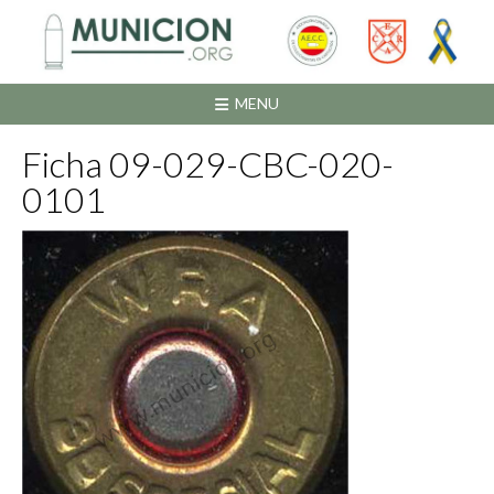
Saltar
al
contenido
MENU
Ficha 09-029-CBC-020-
0101