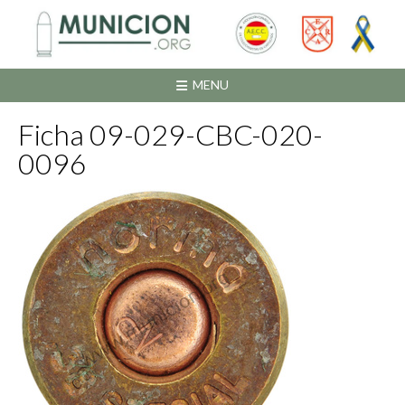
Saltar
al
contenido
MENU
Ficha 09-029-CBC-020-
0096