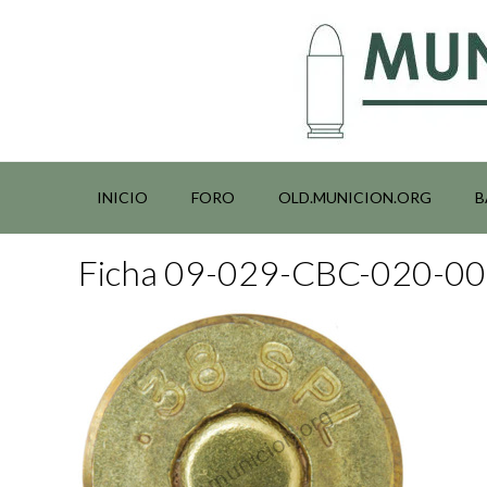
Saltar
al
contenido
INICIO
FORO
OLD.MUNICION.ORG
B
Ficha 09-029-CBC-020-0