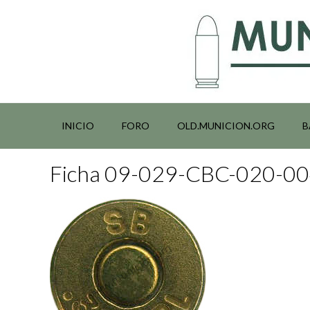
Saltar
al
contenido
INICIO
FORO
OLD.MUNICION.ORG
B
Ficha 09-029-CBC-020-0