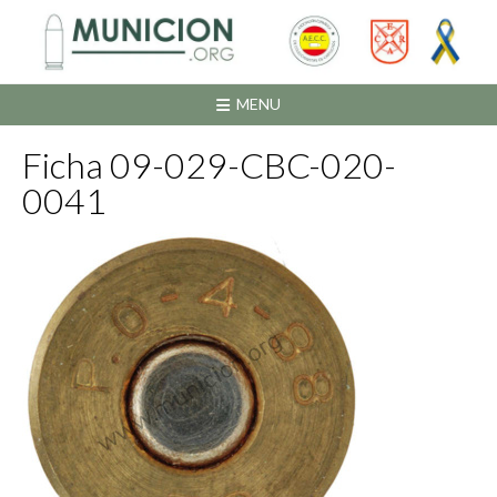
Saltar
al
contenido
MENU
Ficha 09-029-CBC-020-
0041