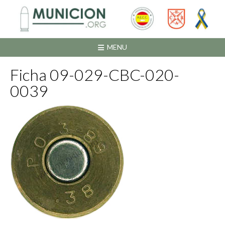
Saltar
al
contenido
MENU
Ficha 09-029-CBC-020-
0039