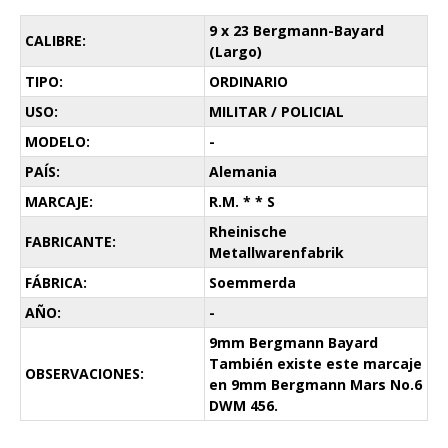
9 x 23 Bergmann-Bayard
CALIBRE:
(Largo)
TIPO:
ORDINARIO
USO:
MILITAR / POLICIAL
MODELO:
-
PAÍS:
Alemania
MARCAJE:
R.M. * * S
Rheinische
FABRICANTE:
Metallwarenfabrik
FÁBRICA:
Soemmerda
AÑO:
-
9mm Bergmann Bayard
También existe este marcaje
OBSERVACIONES:
en 9mm Bergmann Mars No.6
DWM 456.