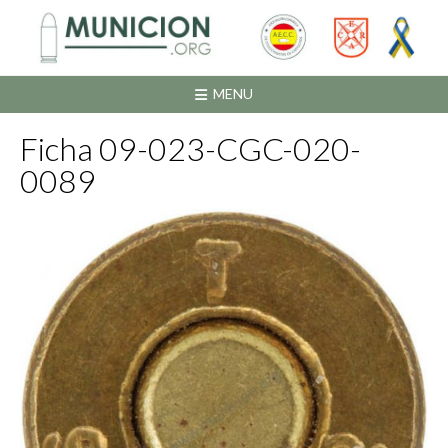
Saltar
al
contenido
MENU
Ficha 09-023-CGC-020-
0089